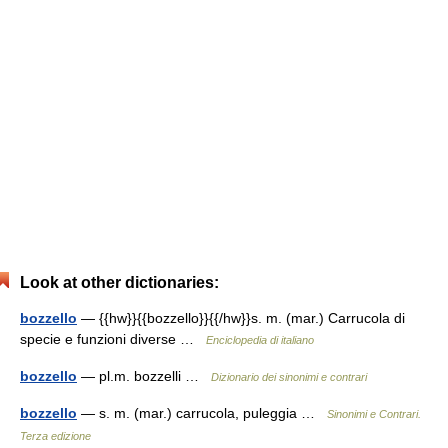
Look at other dictionaries:
bozzello
— {{hw}}{{bozzello}}{{/hw}}s. m. (mar.) Carrucola di
specie e funzioni diverse …
Enciclopedia di italiano
bozzello
— pl.m. bozzelli …
Dizionario dei sinonimi e contrari
bozzello
— s. m. (mar.) carrucola, puleggia …
Sinonimi e Contrari.
Terza edizione