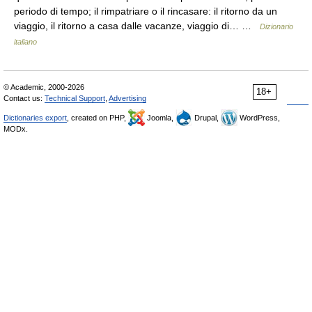
periodo di tempo; il rimpatriare o il rincasare: il ritorno da un
viaggio, il ritorno a casa dalle vacanze, viaggio di… …
Dizionario
italiano
© Academic, 2000-2026
18+
Contact us:
Technical Support
,
Advertising
Dictionaries export
, created on PHP,
Joomla,
Drupal,
WordPress,
MODx.