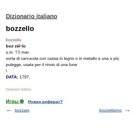
Dizionario italiano
bozzello
bozzello
boz·zèl·lo
s.m.
TS
mar.
sorta di carrucola con cassa in legno o in metallo e una o più
pulegge, usata per il rinvio di una fune
\
DATA:
1797.
Dizionario Italiano
.
Игры ⚽
Нужен реферат?
bozzato
bozzettismo