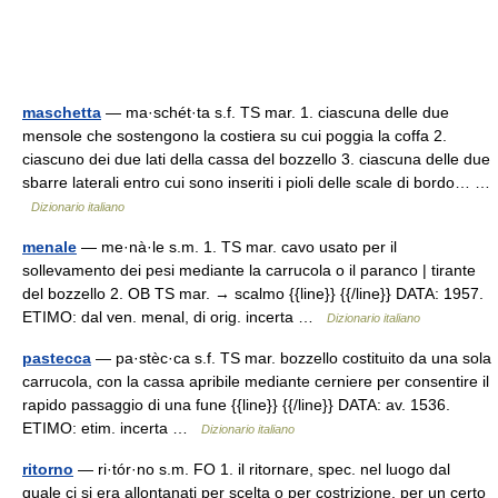
maschetta
— ma·schét·ta s.f. TS mar. 1. ciascuna delle due
mensole che sostengono la costiera su cui poggia la coffa 2.
ciascuno dei due lati della cassa del bozzello 3. ciascuna delle due
sbarre laterali entro cui sono inseriti i pioli delle scale di bordo… …
Dizionario italiano
menale
— me·nà·le s.m. 1. TS mar. cavo usato per il
sollevamento dei pesi mediante la carrucola o il paranco | tirante
del bozzello 2. OB TS mar. → scalmo {{line}} {{/line}} DATA: 1957.
ETIMO: dal ven. menal, di orig. incerta …
Dizionario italiano
pastecca
— pa·stèc·ca s.f. TS mar. bozzello costituito da una sola
carrucola, con la cassa apribile mediante cerniere per consentire il
rapido passaggio di una fune {{line}} {{/line}} DATA: av. 1536.
ETIMO: etim. incerta …
Dizionario italiano
ritorno
— ri·tór·no s.m. FO 1. il ritornare, spec. nel luogo dal
quale ci si era allontanati per scelta o per costrizione, per un certo