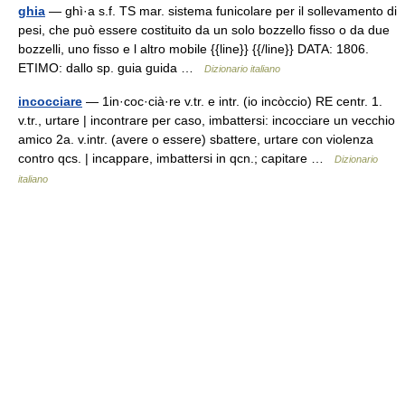
ghia
— ghì·a s.f. TS mar. sistema funicolare per il sollevamento di
pesi, che può essere costituito da un solo bozzello fisso o da due
bozzelli, uno fisso e l altro mobile {{line}} {{/line}} DATA: 1806.
ETIMO: dallo sp. guia guida …
Dizionario italiano
incocciare
— 1in·coc·cià·re v.tr. e intr. (io incòccio) RE centr. 1.
v.tr., urtare | incontrare per caso, imbattersi: incocciare un vecchio
amico 2a. v.intr. (avere o essere) sbattere, urtare con violenza
contro qcs. | incappare, imbattersi in qcn.; capitare …
Dizionario
italiano