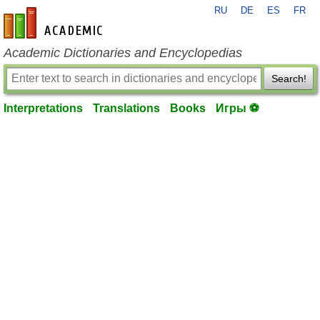
RU
DE
ES
FR
en-academic.com
Academic Dictionaries and Encyclopedias
Search!
Interpretations
Translations
Books
Игры ⚽